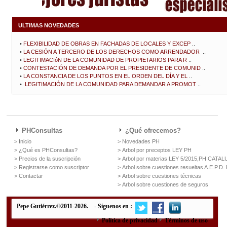
ULTIMAS NOVEDADES
•
FLEXIBILIDAD DE OBRAS EN FACHADAS DE LOCALES Y EXCEP
..
•
LA CESIÓN A TERCERO DE LOS DERECHOS COMO ARRENDADOR
..
•
LEGITIMACIóN DE LA COMUNIDAD DE PROPIETARIOS PARA R
..
•
CONTESTACIÓN DE DEMANDA POR EL PRESIDENTE DE COMUNID
..
•
LA CONSTANCIA DE LOS PUNTOS EN EL ORDEN DEL DÍA Y EL
..
•
LEGITIMACIÓN DE LA COMUNIDAD PARA DEMANDAR A PROMOT
..
PHConsultas
¿Qué ofrecemos?
> Inicio
> Novedades PH
> ¿Qué es PHConsultas?
> Arbol por preceptos LEY PH
> Precios de la suscripción
> Arbol por materias LEY 5/2015,PH CATA
> Registrarse como suscriptor
> Arbol sobre cuestiones resueltas A.E.P.D.
> Contactar
> Arbol sobre cuestiones técnicas
> Arbol sobre cuestiones de seguros
Pepe Gutiérrez.©2011-2026. - Síguenos en :
Política de privacidad
Términos de uso