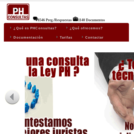
8546 Preg./Respuestas
1140 Documentos
¿Qué es PHConsultas?
¿Qué ofrecemos?
Documentación
Tarifas
Contactar